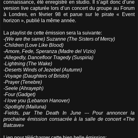
connaissance, été enregistré en studio. Il s’agit donc d’une
version live capturée lors d’un concert du groupe au Forum
à Londres, en février 98 et parue sur le pirate « Event
horizon », publié la même année.
La playlist de cette émission sera la suivante:
-(We are the same) Suzanne (The Sisters of Mercy)
-Children (Love Like Blood)
-Amore, Fede, Speranza (Madre del Vizio)
-Allegedly, Dancefloor Tragedy (Suspiria)
-Lightning (The Wake)
-Deserts Winds of Jezebel (Autumn)
-Voyage (Daughters of Bristol)
-Prayer (Tenebre)
-Seele (Ahrayeph)
-Four (Gadget)
-I love you (Lebanon Hanover)
-Spotlight (Mailuna)
-Fields, par The Death In June --- Pour annoncer la
prochaine émission consacrée à la salle de concert «The
Batcave»
Lien pour télécharger cette bien belle émission: